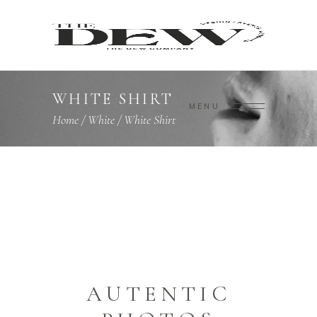
WHITE SHIRT
MENU
Home
/
White
/
White Shirt
AUTENTIC